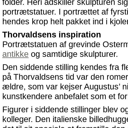
folder. Heri adskiller skulpturen s
portrætstatuer. I portrættet af fyrs
hendes krop helt pakket ind i kjolen
Thorvaldsens inspiration
Portrætstatuen af grevinde Osterma
antikke
og samtidige skulpturer.
Den siddende stilling kendes fra f
på Thorvaldsens tid var den romer
ældre, som var kejser Augustus’ n
kunstkendere anbefalet som et forb
Figurer i siddende stillinger blev
kolleger. Den italienske billedhug