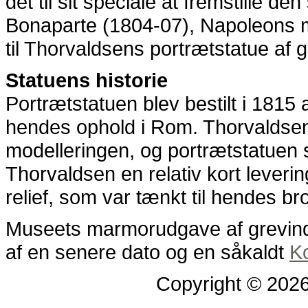
det til sit speciale at fremstille d
Bonaparte (1804-07), Napoleons mo
til Thorvaldsens portrætstatue af 
Statuens historie
Portrætstatuen blev bestilt i 1815
hendes ophold i Rom. Thorvaldsen
modelleringen, og portrætstatuen s
Thorvaldsen en relativ kort leverin
relief, som var tænkt til hendes 
Museets marmorudgave af grevind
af en senere dato og en såkaldt
K
Copyright © 202