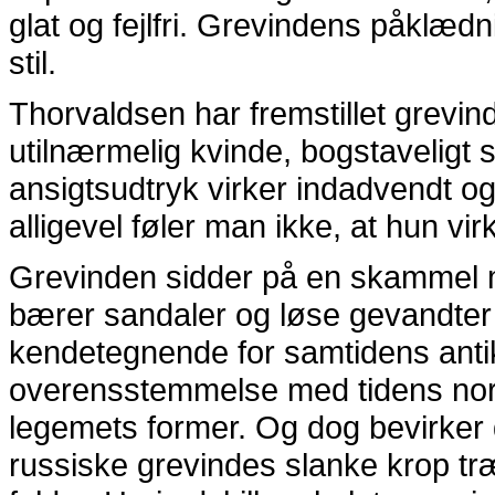
glat og fejlfri. Grevindens påklædn
stil.
Thorvaldsen har fremstillet grevi
utilnærmelig kvinde, bogstaveligt 
ansigtsudtryk virker indadvendt o
alligevel føler man ikke, at hun vir
Grevinden sidder på en skammel m
bærer sandaler og løse gevandter
kendetegnende for samtidens antiki
overensstemmelse med tidens nor
legemets former. Og dog bevirker d
russiske grevindes slanke krop tr