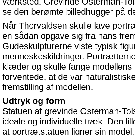
værksted. Grevinde Osterman-Tols
se den berømte billedhugger på der
Når Thorvaldsen skulle lave portræ
en sådan opgave sig fra hans frems
Gudeskulpturerne viste typisk figu
menneskeskildringer. Portrætterne
klæder og skulle fange modellens 
forventede, at de var naturalistisk
fremstilling af modellen.
Udtryk og form
Statuen af grevinde Osterman-Tols
ideale og individuelle træk. Den li
at portrætstatuen ligner sin model,