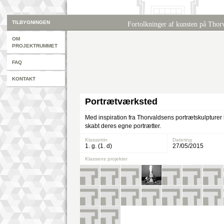
TILBYGNINGEN
Fortolkninger af kunsten på Tho
OM
PROJEKTRUMMET
FAQ
KONTAKT
Portrætværksted
Med inspiration fra Thorvaldsens portrætskulpturer
skabt deres egne portrætter.
Klassetrin
Datering
1. g. (1. d)
27/05/2015
Klassens projekter