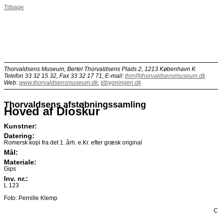
Tilbage
Thorvaldsens Museum, Bertel Thorvaldsens Plads 2, 1213 København K
Telefon 33 32 15 32, Fax 33 32 17 71, E-mail:
thm@thorvaldsensmuseum.dk
Web:
www.thorvaldsensmuseum.dk
,
tilbygningen.dk
Thorvaldsens afstøbningssamling
Hoved af Dioskur
Kunstner
Datering
Romersk kopi fra det 1. årh. e.Kr. efter græsk original
Mål
Materiale
Gips
Inv. nr.
L 123
Foto: Pernille Klemp
C