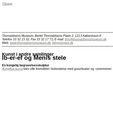
Tilbage
Thorvaldsens Museum, Bertel Thorvaldsens Plads 2, 1213 København K
Telefon 33 32 15 32, Fax 33 32 17 71, E-mail:
thm@thorvaldsensmuseum.dk
Web:
www.thorvaldsensmuseum.dk
,
tilbygningen.dk
Kunst i andre samlinger
Ib-er-ef og Menis stele
En kongelig begravelsesskulptur
Ægyptisk kunst
blev ofte fremstillet i forbindelse med gravritualer og -ceremonier.