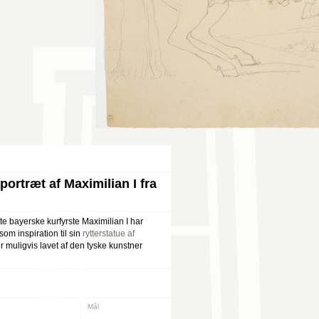
portræt af Maximilian I fra
te bayerske kurfyrste Maximilian I har
om inspiration til sin
rytterstatue af
r muligvis lavet af den tyske kunstner
Mål