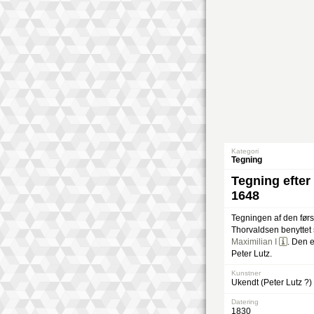
Kategori
Tegning
Tegning efter 
1648
Tegningen af den førs
Thorvaldsen benyttet s
Maximilian I
. Den e
Peter Lutz.
Kunstner
Ukendt (Peter Lutz ?)
Datering
1830