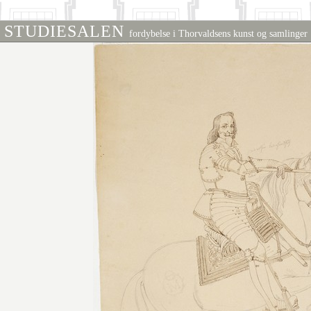
STUDIESALEN
fordybelse i Thorvaldsens kunst og samlinger