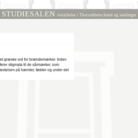
STUDIESALEN
fordybelse i Thorvaldsens kunst og samlinger
et græske ord for brændemærker. Inden
erer stigmata til de sårmærker, som
sfæstelsen på hænder, fødder og under det