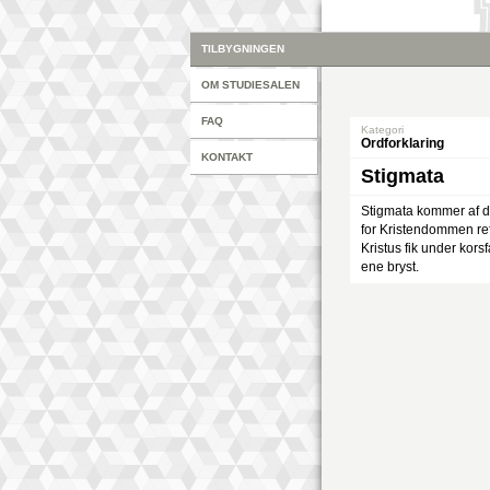
TILBYGNINGEN
OM STUDIESALEN
FAQ
Kategori
Ordforklaring
KONTAKT
Stigmata
Stigmata kommer af d
for Kristendommen ref
Kristus fik under kor
ene bryst.