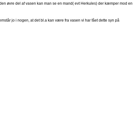
På den øvre del af vasen kan man se en mand( evt Herkules) der kæmper mod en
tår jo i nogen, at det bl.a kan være fra vasen vi har fået dette syn på