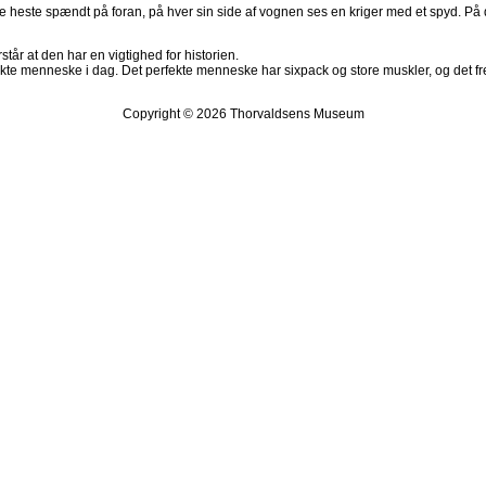
ire heste spændt på foran, på hver sin side af vognen ses en kriger med et spyd. 
tår at den har en vigtighed for historien.
e menneske i dag. Det perfekte menneske har sixpack og store muskler, og det frems
Copyright © 2026 Thorvaldsens Museum