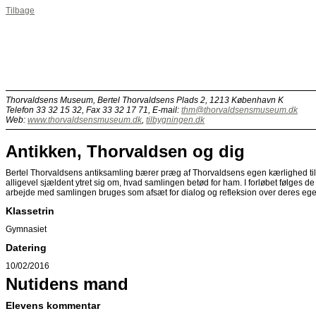
Tilbage
Thorvaldsens Museum, Bertel Thorvaldsens Plads 2, 1213 København K
Telefon 33 32 15 32, Fax 33 32 17 71, E-mail:
thm@thorvaldsensmuseum.dk
Web:
www.thorvaldsensmuseum.dk
,
tilbygningen.dk
Antikken, Thorvaldsen og dig
Bertel Thorvaldsens antiksamling bærer præg af Thorvaldsens egen kærlighed til 
alligevel sjældent ytret sig om, hvad samlingen betød for ham. I forløbet følges d
arbejde med samlingen bruges som afsæt for dialog og refleksion over deres ege
Klassetrin
Gymnasiet
Datering
10/02/2016
Nutidens mand
Elevens kommentar